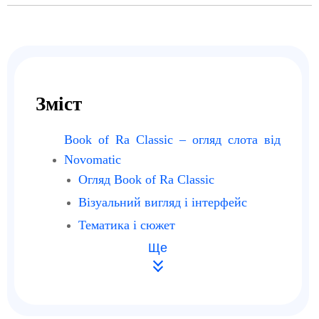
Зміст
Book of Ra Classic – огляд слота від
Novomatic
Огляд Book of Ra Classic
Візуальний вигляд і інтерфейс
Тематика і сюжет
Ще