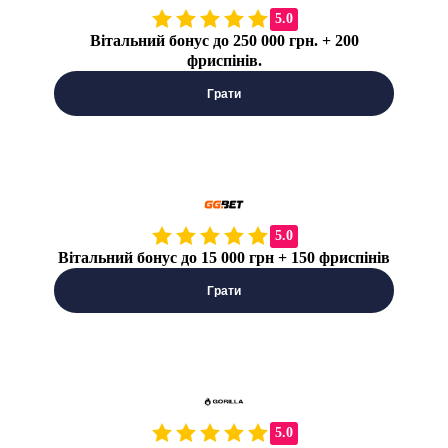
5.0
Вітальний бонус до 250 000 грн. + 200
фриспінів.
Грати
5.0
Вітальний бонус до 15 000 грн + 150 фриспінів
Грати
5.0