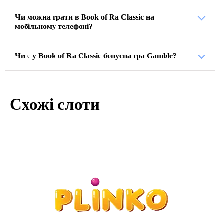
Чи можна грати в Book of Ra Classic на
мобільному телефоні?
Чи є у Book of Ra Classic бонусна гра Gamble?
Схожі слоти