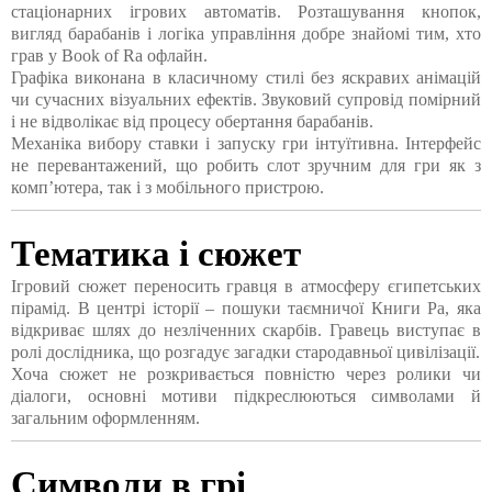
стаціонарних ігрових автоматів. Розташування кнопок,
вигляд барабанів і логіка управління добре знайомі тим, хто
грав у Book of Ra офлайн.
Графіка виконана в класичному стилі без яскравих анімацій
чи сучасних візуальних ефектів. Звуковий супровід помірний
і не відволікає від процесу обертання барабанів.
Механіка вибору ставки і запуску гри інтуїтивна. Інтерфейс
не перевантажений, що робить слот зручним для гри як з
комп’ютера, так і з мобільного пристрою.
Тематика і сюжет
Ігровий сюжет переносить гравця в атмосферу єгипетських
пірамід. В центрі історії – пошуки таємничої Книги Ра, яка
відкриває шлях до незліченних скарбів. Гравець виступає в
ролі дослідника, що розгадує загадки стародавньої цивілізації.
Хоча сюжет не розкривається повністю через ролики чи
діалоги, основні мотиви підкреслюються символами й
загальним оформленням.
Символи в грі