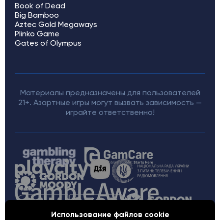
Book of Dead
Big Bamboo
Aztec Gold Megaways
Plinko Game
Gates of Olympus
Материалы предназначены для пользователей
21+. Азартные игры могут вызвать зависимость —
играйте ответственно!
Использование файлов cookie