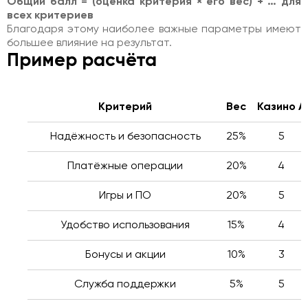
Общий балл = (оценка критерия × его вес) + … для
всех критериев
Благодаря этому наиболее важные параметры имеют
большее влияние на результат.
Пример расчёта
Критерий
Вес
Казино A
Надёжность и безопасность
25%
5
Платёжные операции
20%
4
Игры и ПО
20%
5
Удобство использования
15%
4
Бонусы и акции
10%
3
Служба поддержки
5%
5