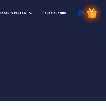
керских контор
Покер онлайн
Приветственный бонус
казино
до 250 000₴ + 900
FS
Играть