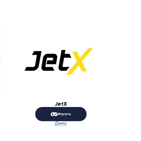
JetX
Играть
Демо