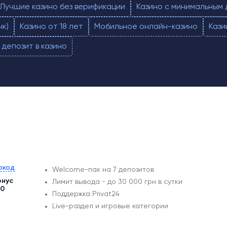
Лучшие казино без верификации
Казино с минимальным 
к)
Казино от 18 лет
Мобильное онлайн-казино
Кази
 депозит в казино
окод
Welcome-пак на 7 депозитов
онус
Лимит вывода - до 30 000 грн в сутки
50
Поддержка Privat24
Live-раздел и игровые категории