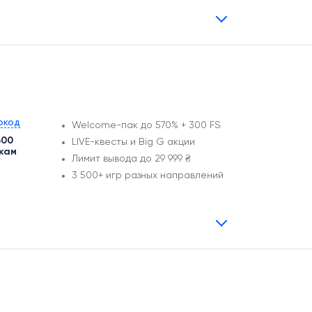
окод
Welcome-пак до 570% + 300 FS
300
LIVE-квесты и Big G акции
окам
Лимит вывода до 29 999 ₴
3 500+ игр разных направлений