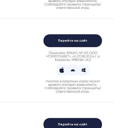
вызвать игровую зависимость.
Соблюдайте правила (принципы)
ответственной игры.
Перейти на сайт
Лицензия: КРАИЛ, № 417, ООО
«ГОРИЛЛАБЕТ», от 27.08.2024 г. и
Кюрасао, №8048/JAZ
Участие в азартных играх может
вызвать игровую зависимость.
Соблюдайте правила (принципы)
ответственной игры.
Перейти на сайт