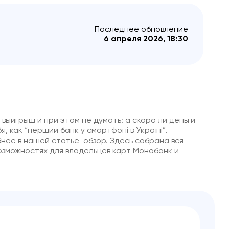
Последнее обновление
6 апреля 2026, 18:30
выигрыш и при этом не думать: а скоро ли деньги
как “перший банк у смартфоні в Україні”.
ее в нашей статье-обзор. Здесь собрана вся
зможностях для владельцев карт Монобанк и