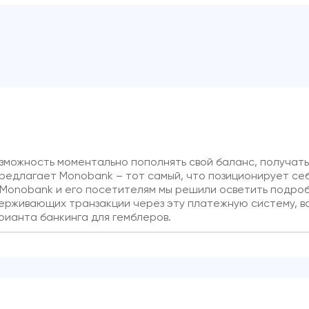
озможность моментально пополнять свой баланс, получать 
едлагает Monobank – тот самый, что позиционирует себя, 
Monobank и его посетителям мы решили осветить подробн
ерживающих транзакции через эту платежную систему, во
рианта банкинга для гемблеров.