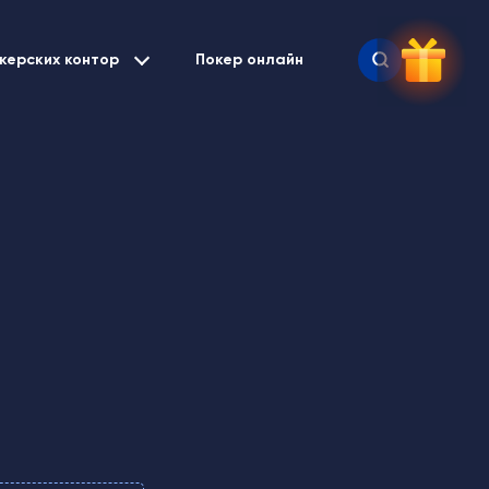
керских контор
Покер онлайн
Приветственный бонус
казино
до 250 000₴ + 900
FS
Играть