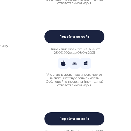
ответственной игры.
Перейти на сайт
минут
Лицензия: ПлейСіті № 82-Р от
25.03.2026 до 08.04.2031
Участие в азартных играх может
вызвать игровую зависимость.
Соблюдайте правила (принципы)
ответственной игры.
Перейти на сайт