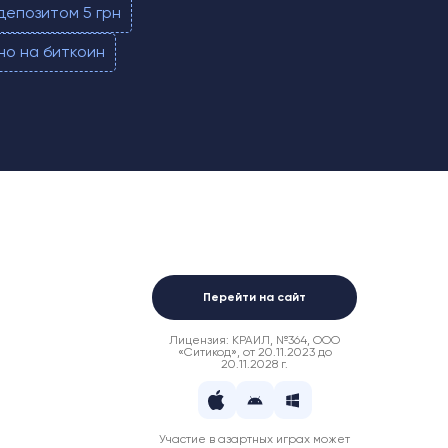
депозитом 5 грн
но на биткоин
Перейти на сайт
Лицензия: КРАИЛ, №364, ООО
«Ситикод», от 20.11.2023 до
20.11.2028 г.
Участие в азартных играх может