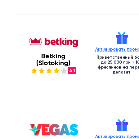
Активировать пром
Betking
Приветственный б
(Slotoking)
до 25 000 грн + 1
фриспинов на пер
4.1
депозит
Активировать пром