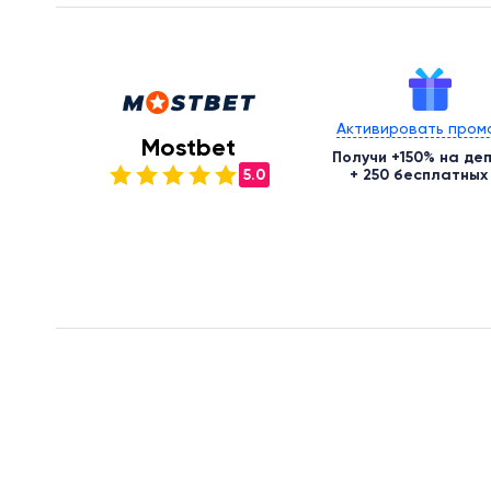
Активировать пром
Mostbet
Получи +150% на де
5.0
+ 250 бесплатных