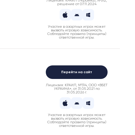
Лицензия: КРАИЛ (Украина), №512,
решение от 07.11.2024
Участие в азартных играх может
вызвать игровую зависимость.
Соблюдайте правила (принципы)
ответственной игры.
Перейти на сайт
Лицензия: КРАИЛ, №314, ООО «ВБЕТ
УКРАИНА», от 31.05.2021 по
31.05.2026 г.
Участие в азартных играх может
вызвать игровую зависимость.
Соблюдайте правила (принципы)
ответственной игры.