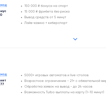
окод
150 000 ₴ бонуса на спорт
онус
15 000 ₴ фрибета без риска
50
Вывод средств от 5 минут
Лайв-казино + киберспорт
окод
5000+ игровых автоматов и live-столов
акет
Возрастное ограничение - 21+ с обязательной в
777
Обработка заявок на вывод - до 24 часов
Возможность Turbo-выплаты на карту (1–10 минут)