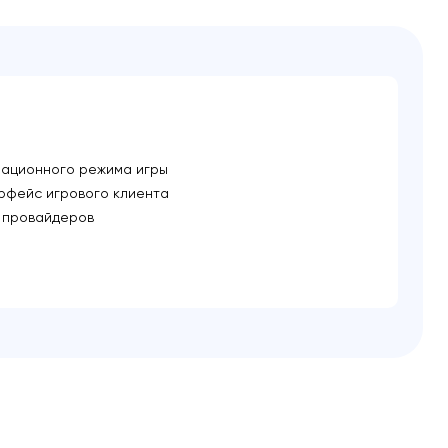
рационного режима игры
рфейс игрового клиента
 провайдеров