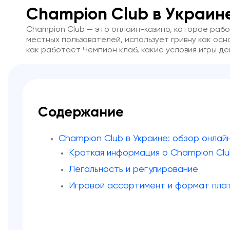
Champion Club в Украине
Champion Club — это онлайн-казино, которое раб
местных пользователей, использует гривну как ос
как работает Чемпион клаб, какие условия игры д
Содержание
Champion Club в Украине: обзор онлайн
Краткая информация о Champion Cl
Легальность и регулирование
Игровой ассортимент и формат пл