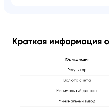
Краткая информация о
Юрисдикция
Регулятор
Валюта счета
Минимальный депозит
Минимальный вывод