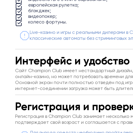
европейская рулетка;
блэкджек;
видеопокер;
колесо фортуны.
Live-казино и игры с реальными дилерами в
классические автоматы без стриминговых э
Интерфейс и удобство
Сайт Champion Club имеет нестандартный дизайн,
онлайн-казино, но может потребовать времени для
Основной экран почти полностью отведён под игр
интернет-соединении загрузка может быть длитель
Регистрация и провер
Регистрация в Champion Club занимает несколько 
подтверждает свой возраст и соглашается с прав