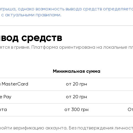
ыгрыша, однако возможность вывода средств определяетс
 с актуальными правилами.
ывод средств
ятся в гривне. Платформа ориентирована на локальные 
Минимальная сумма
и MasterCard
от 20 грн
e Pay
от 20 грн
рта
от 300 грн
От
пройти верификацию аккаунта. Без подтверждения личнос