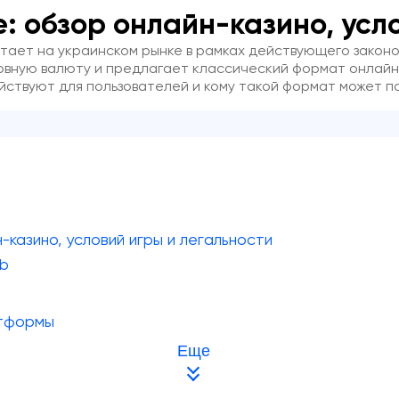
: обзор онлайн-казино, усл
отает на украинском рынке в рамках действующего зако
новную валюту и предлагает классический формат онлайн-и
ействуют для пользователей и кому такой формат может п
-казино, условий игры и легальности
ub
атформы
Еще