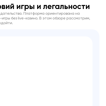
овий игры и легальности
нодательства. Платформа ориентирована на
гры без live-казино. В этом обзоре рассмотрим,
одойти.