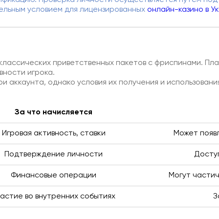
ификацию. Проверка личности осуществляется путём под
тельным условием для лицензированных
онлайн-казино в У
 классических приветственных пакетов с фриспинами. Пл
ности игрока.
ри аккаунта, однако условия их получения и использовани
За что начисляется
Игровая активность, ставки
Может появ
Подтверждение личности
Досту
Финансовые операции
Могут части
астие во внутренних событиях
З