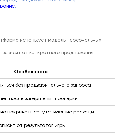
тверждения документов или через
краине
.
атформа использует модель персональных
я зависят от конкретного предложения.
Особенности
ляться без предварительного запроса
пен после завершения проверки
чно покрывать сопутствующие расходы
ависит от результатов игры