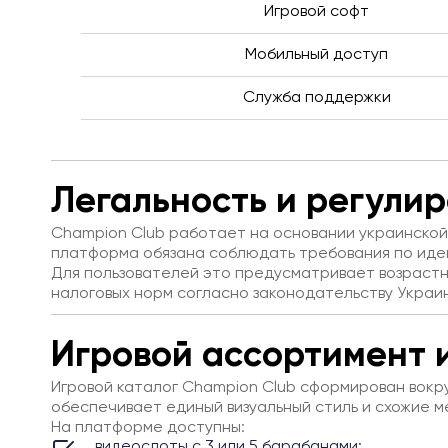
Игровой софт
Мобильный доступ
Служба поддержки
Легальность и регули
Champion Club работает на основании украинской 
платформа обязана соблюдать требования по иден
Для пользователей это предусматривает возрастны
налоговых норм согласно законодательству Украи
Игровой ассортимент 
Игровой каталог Champion Club сформирован вокру
обеспечивает единый визуальный стиль и схожие м
На платформе доступны:
видеослоты с 3 или 5 барабанами;