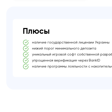
Плюсы
наличие государственной лицензии Украины
низкий порог минимального депозита
уникальный игровой софт собственной разра
упрощенная верификация через BankID
наличие программы лояльности с накопитель