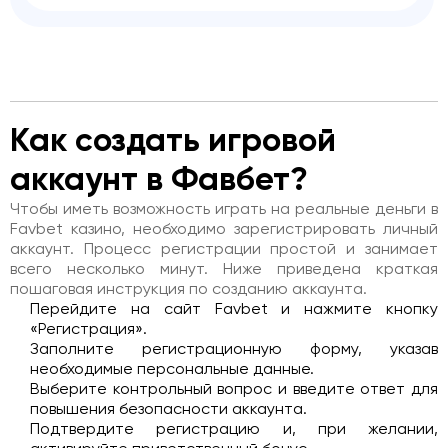
Как создать игровой
аккаунт в Фавбет?
Чтобы иметь возможность играть на реальные деньги в
Favbet казино, необходимо зарегистрировать личный
аккаунт. Процесс регистрации простой и занимает
всего несколько минут. Ниже приведена краткая
пошаговая инструкция по созданию аккаунта.
Перейдите на сайт Favbet и нажмите кнопку
«Регистрация».
Заполните регистрационную форму, указав
необходимые персональные данные.
Выберите контрольный вопрос и введите ответ для
повышения безопасности аккаунта.
Подтвердите регистрацию и, при желании,