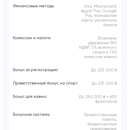
Финансовые методы
Visa, Mastercard,
Apple Pay, Google
Pay, банковские
карты украинских
банков
Комиссии и налоги
Возможны
удержания 18%
НДФЛ, 5% военного
сбора и 1.5%
комиссии казино
Бонус за регистрацию
До 225 000 ₴
Приветственный бонус на спорт
До 275 000 ₴
Бонус для казино
До 280 000 ₴ + 600
фриспинов
Бонусная система
Приветственные
пакеты,
бездепозитные
предложения,