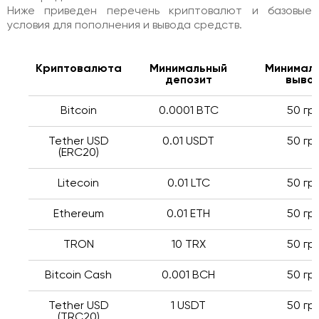
Ниже приведен перечень криптовалют и базовые
условия для пополнения и вывода средств.
Криптовалюта
Минимальный
Минимал
депозит
выво
Bitcoin
0.0001 BTC
50 гр
Tether USD
0.01 USDT
50 гр
(ERC20)
Litecoin
0.01 LTC
50 гр
Ethereum
0.01 ETH
50 гр
TRON
10 TRX
50 гр
Bitcoin Cash
0.001 BCH
50 гр
Tether USD
1 USDT
50 гр
(TRC20)