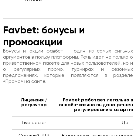
Favbet: бонусы и
промоакции
Бонусы и акции фавбет — один из самых сильных
аргументов в пользу платформы. Речь идет не только о
приветственном пакете для новых пользователей, но и
о регулярных промо, турнирах и сезонных
предложениях, которые появляются в разделе
«Промо» на сайте.
Лицензия /
Favbet работает легально в 
регулятор
онлайн-казино выдана решение
регулированию азартных 
Live dealer
Да