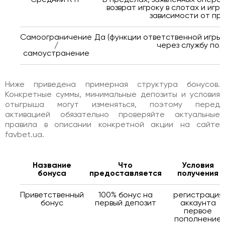
Средний RTP
В пределах, заявленных опера
возврат игроку в слотах и игр
зависимости от пр
Самоограничение
Да (функции ответственной игры 
/
через службу под
самоустранение
Ниже приведена примерная структура бонусов.
Конкретные суммы, минимальные депозиты и условия
отыгрыша могут изменяться, поэтому перед
активацией обязательно проверяйте актуальные
правила в описании конкретной акции на сайте
favbet.ua.
Название
Что
Условия
бонуса
предоставляется
получения
Приветственный
100% бонус на
регистрация
бонус
первый депозит
аккаунта
первое
пополнение