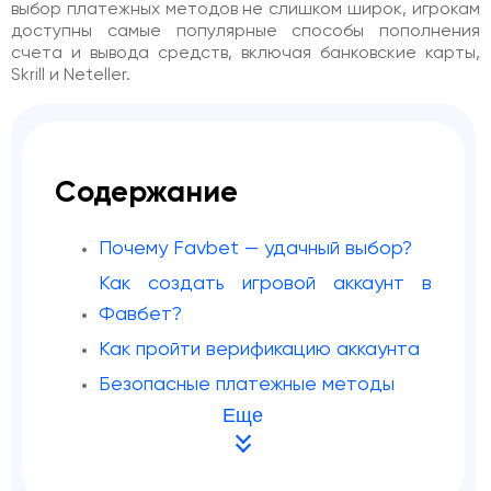
выбор платежных методов не слишком широк, игрокам
доступны самые популярные способы пополнения
счета и вывода средств, включая банковские карты,
Skrill и Neteller.
Содержание
Почему Favbet — удачный выбор?
Как создать игровой аккаунт в
Фавбет?
Как пройти верификацию аккаунта
Безопасные платежные методы
Еще