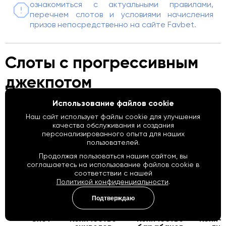
ознакомиться с актуальными правилами,
перечнем слотов и условиями начисления
призов непосредственно на сайте Favbet.
Слоты с прогрессивным
джекпотом
Бонусные предложения Favbet дополняются слотами
Использование файлов cookie
с прогрессивным джекпотом, которые дают
Наш сайт использует файлы cookie для улучшения
возможность выиграть крупные суммы за счет общего
качества обслуживания и создания
призового фонда. Прогрессивные джекпоты в фавбет
персонализированного опыта для наших
представлены преимущественно играми провайдера
пользователей.
EGT, доступными в рамках механики «Таинственные
Продолжая пользоваться нашим сайтом, вы
карты».
соглашаетесь на использование файлов cookie в
Ниже представлены самые популярные слоты с
соответствии с нашей
прогрессивным джекпотом, доступные игрокам на
Политикой конфиденциальности
.
официальном сайте.
Подтверждаю
Слот
Количество
Количество
Колич