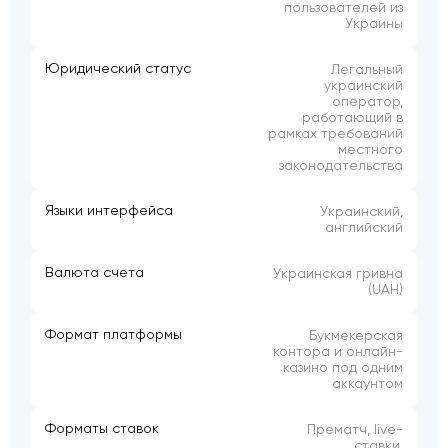
пользователей из
Украины
Юридический статус
Легальный
украинский
оператор,
работающий в
рамках требований
местного
законодательства
Языки интерфейса
Украинский,
английский
Валюта счета
Украинская гривна
(UAH)
Формат платформы
Букмекерская
контора и онлайн-
казино под одним
аккаунтом
Форматы ставок
Прематч, live-
ставки,