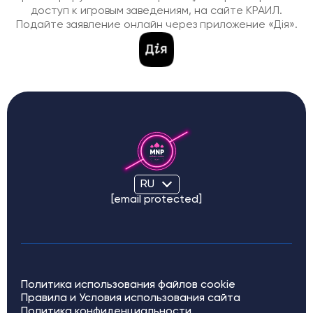
доступ к игровым заведениям, на сайте КРАИЛ.
Подайте заявление онлайн через приложение «Дія».
RU
[email protected]
Политика использования файлов cookie
Правила и Условия использования сайта
Политика конфиденциальности