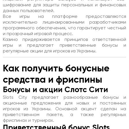
шифрование для защиты персональных и финансовых
данных пользователей.
Все игры на платформе предоставляются
исключительно лицензированными разработчиками
программного обеспечения, что гарантирует честный
и прозрачный игровой процесс.
Казино придерживается принципов ответственной
игры и предлагает приветственные бонусы и
регулярные акции для игроков из Украины.
Как получить бонусные
средства и фриспины
Бонусы и акции Cлотс Cити
Slots City предлагает разнообразные бонусы и
акционные предложения для новых и постоянных
игроков из Украины. Основной акцент сделан на
приветственном пакете, а также регулярных
фриспинах и турнирах.
Приветственный бонус Slots