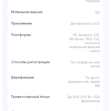
Украины
Мобильная версия
Да
Приложение
Для Android и iOS
Платформы
ПК, Android, iOS,
Windows, Mac OS,
полная и
мобильная версия
сайта
Способы регистрации
По телефону или
email
Верификация
По фото
документов, через
Дія
Приветственный бонус
До 500 000 ₴ + 700
фриспинов