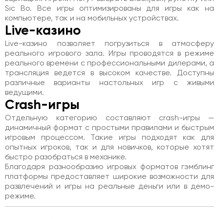
Sic Bo. Все игры оптимизированы для игры как на
компьютере, так и на мобильных устройствах.
Live-казино
Live-казино позволяет погрузиться в атмосферу
реального игрового зала. Игры проводятся в режиме
реального времени с профессиональными дилерами, а
трансляция ведется в высоком качестве. Доступны
различные варианты настольных игр с живыми
ведущими.
Crash-игры
Отдельную категорию составляют crash-игры —
динамичный формат с простыми правилами и быстрым
игровым процессом. Такие игры подходят как для
опытных игроков, так и для новичков, которые хотят
быстро разобраться в механике.
Благодаря разнообразию игровых форматов гэмблинг
платформы предоставляет широкие возможности для
развлечений и игры на реальные деньги или в демо-
режиме.