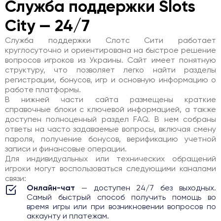
Служба поддержки Slots
City — 24/7
Служба поддержки Слотс Сити работает
круглосуточно и ориентирована на быстрое решение
вопросов игроков из Украины. Сайт имеет понятную
структуру, что позволяет легко найти разделы
регистрации, бонусов, игр и основную информацию о
работе платформы.
В нижней части сайта размещены краткие
справочные блоки с ключевой информацией, а также
доступен полноценный раздел FAQ. В нем собраны
ответы на часто задаваемые вопросы, включая смену
пароля, получение бонусов, верификацию учетной
записи и финансовые операции.
Для индивидуальных или технических обращений
игроки могут воспользоваться следующими каналами
связи:
Онлайн-чат
— доступен 24/7 без выходных.
Самый быстрый способ получить помощь во
время игры или при возникновении вопросов по
аккаунту и платежам.