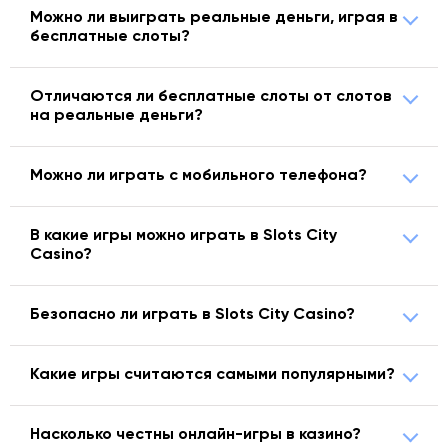
Можно ли выиграть реальные деньги, играя в
бесплатные слоты?
Отличаются ли бесплатные слоты от слотов
на реальные деньги?
Можно ли играть с мобильного телефона?
В какие игры можно играть в Slots City
Casino?
Безопасно ли играть в Slots City Casino?
Какие игры считаются самыми популярными?
Насколько честны онлайн-игры в казино?