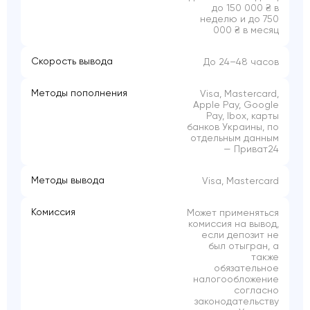
до 150 000 ₴ в
неделю и до 750
000 ₴ в месяц
Скорость вывода
До 24–48 часов
Методы пополнения
Visa, Mastercard,
Apple Pay, Google
Pay, Ibox, карты
банков Украины, по
отдельным данным
— Приват24
Методы вывода
Visa, Mastercard
Комиссия
Может применяться
комиссия на вывод,
если депозит не
был отыгран, а
также
обязательное
налогообложение
согласно
законодательству