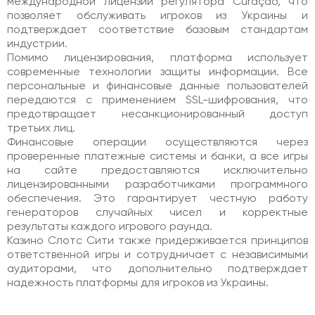
международной лицензии регулятора Curaçao, что
позволяет обслуживать игроков из Украины и
подтверждает соответствие базовым стандартам
индустрии.
Помимо лицензирования, платформа использует
современные технологии защиты информации. Все
персональные и финансовые данные пользователей
передаются с применением SSL-шифрования, что
предотвращает несанкционированный доступ
третьих лиц.
Финансовые операции осуществляются через
проверенные платежные системы и банки, а все игры
на сайте предоставляются исключительно
лицензированными разработчиками программного
обеспечения. Это гарантирует честную работу
генераторов случайных чисел и корректные
результаты каждого игрового раунда.
Казино Слотс Сити также придерживается принципов
ответственной игры и сотрудничает с независимыми
аудиторами, что дополнительно подтверждает
надежность платформы для игроков из Украины.