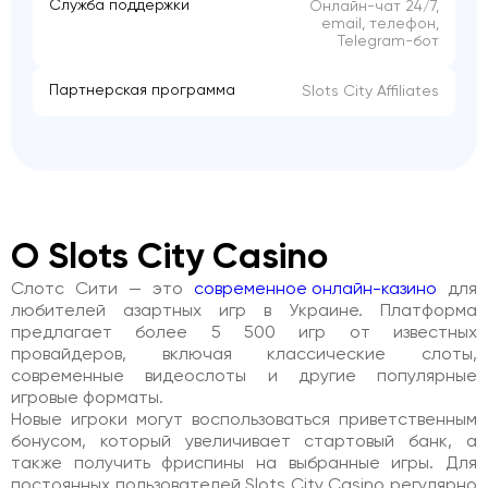
Служба поддержки
Онлайн-чат 24/7,
email, телефон,
Telegram-бот
Партнерская программа
Slots City Affiliates
О Slots City Casino
Слотс Сити — это
современное онлайн-казино
для
любителей азартных игр в Украине. Платформа
предлагает более 5 500 игр от известных
провайдеров, включая классические слоты,
современные видеослоты и другие популярные
игровые форматы.
Новые игроки могут воспользоваться приветственным
бонусом, который увеличивает стартовый банк, а
также получить фриспины на выбранные игры. Для
постоянных пользователей Slots City Casino регулярно