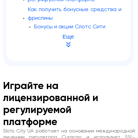
Как получить бонусные средства и
фриспины
Бонусы и акции Cлотс Cити
Еще
Играйте на
лицензированной и
регулируемой
платформе
Slots City UA работает на основании международной
лицензии регулятора Curaçao и использует SSL-